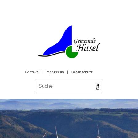
Kontakt
|
Impressum
|
Datenschutz
Bürgerservice & Gemeinderat
Leben in Hasel