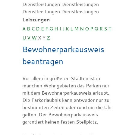
Dienstleistungen Dienstleistungen
Dienstleistungen Dienstleistungen
Leistungen
A
B
C
D
E
F
G
H
I
J
K
L
M
N
O
P
Q
R
S
T
U
V
W
X
Y
Z
Bewohnerparkausweis
beantragen
Vor allem in größeren Städten ist in
manchen Wohngebieten das Parken nur
mit dem Bewohnerparkausweis erlaubt.
Die Parkerlaubnis kann entweder nur zu
bestimmten Zeiten oder rund um die Uhr
gelten. Der Bewohnerparkausweis
garantiert keinen festen Stellplatz.