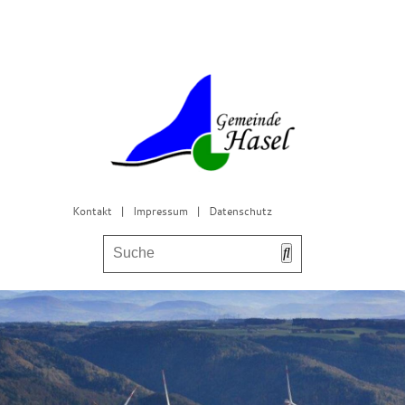
Kontakt
|
Impressum
|
Datenschutz
Bürgerservice & Gemeinderat
Leben in Hasel