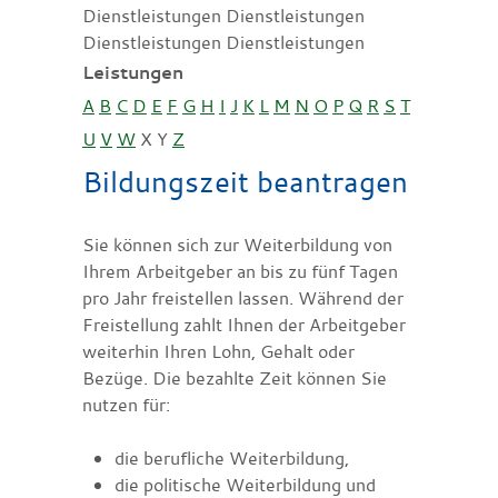
Dienstleistungen Dienstleistungen
Dienstleistungen Dienstleistungen
Leistungen
A
B
C
D
E
F
G
H
I
J
K
L
M
N
O
P
Q
R
S
T
U
V
W
X
Y
Z
Bildungszeit beantragen
Sie können sich zur Weiterbildung von
Ihrem Arbeitgeber an bis zu fünf Tagen
pro Jahr freistellen lassen. Während der
Freistellung zahlt Ihnen der Arbeitgeber
weiterhin Ihren Lohn, Gehalt oder
Bezüge. Die bezahlte Zeit können Sie
nutzen für:
die berufliche Weiterbildung,
die politische Weiterbildung und