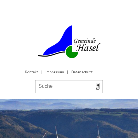
Kontakt
|
Impressum
|
Datenschutz
Bürgerservice & Gemeinderat
Leben in Hasel