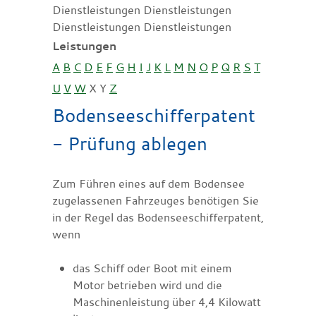
Dienstleistungen Dienstleistungen
Dienstleistungen Dienstleistungen
Leistungen
A
B
C
D
E
F
G
H
I
J
K
L
M
N
O
P
Q
R
S
T
U
V
W
X
Y
Z
Bodenseeschifferpatent
- Prüfung ablegen
Zum Führen eines auf dem Bodensee
zugelassenen Fahrzeuges benötigen Sie
in der Regel das Bodenseeschifferpatent,
wenn
das Schiff oder Boot mit einem
Motor betrieben wird und die
Maschinenleistung über 4,4 Kilowatt