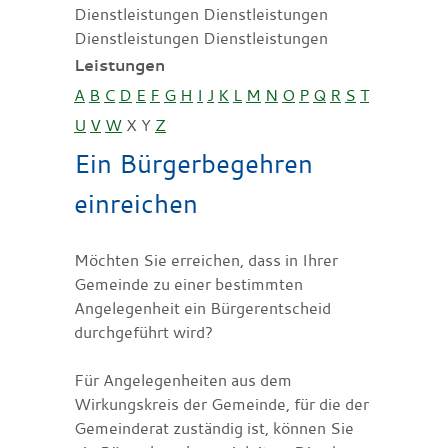
Dienstleistungen Dienstleistungen
Dienstleistungen Dienstleistungen
Leistungen
A
B
C
D
E
F
G
H
I
J
K
L
M
N
O
P
Q
R
S
T
U
V
W
X
Y
Z
Ein Bürgerbegehren
einreichen
Möchten Sie erreichen, dass in Ihrer
Gemeinde zu einer bestimmten
Angelegenheit ein Bürgerentscheid
durchgeführt wird?
Für Angelegenheiten aus dem
Wirkungskreis der Gemeinde, für die der
Gemeinderat zuständig ist, können Sie