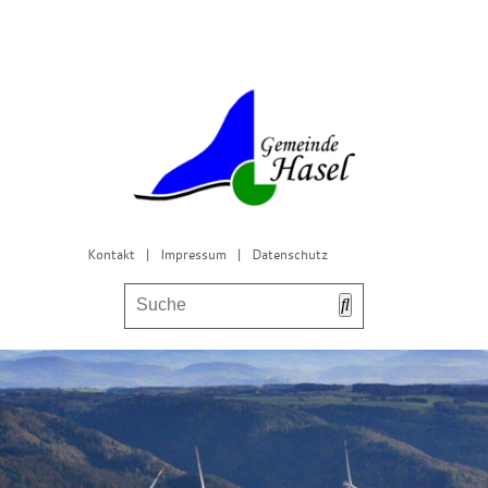
Kontakt
|
Impressum
|
Datenschutz
Bürgerservice & Gemeinderat
Leben in Hasel