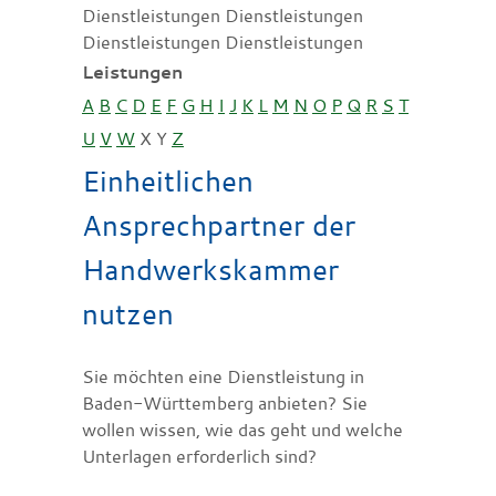
Dienstleistungen Dienstleistungen
Dienstleistungen Dienstleistungen
Leistungen
A
B
C
D
E
F
G
H
I
J
K
L
M
N
O
P
Q
R
S
T
U
V
W
X
Y
Z
Einheitlichen
Ansprechpartner der
Handwerkskammer
nutzen
Sie möchten eine Dienstleistung in
Baden-Württemberg anbieten? Sie
wollen wissen, wie das geht und welche
Unterlagen erforderlich sind?