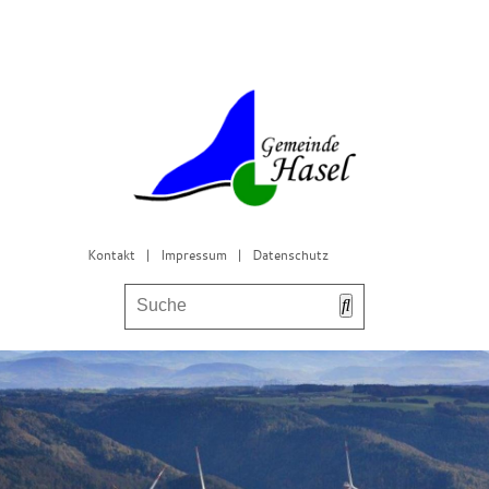
Kontakt
|
Impressum
|
Datenschutz
Bürgerservice & Gemeinderat
Leben in Hasel