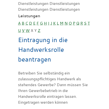
Dienstleistungen Dienstleistungen
Dienstleistungen Dienstleistungen
Leistungen
A
B
C
D
E
F
G
H
I
J
K
L
M
N
O
P
Q
R
S
T
U
V
W
X
Y
Z
Eintragung in die
Handwerksrolle
beantragen
Betreiben Sie selbständig ein
zulassungspflichtiges Handwerk als
stehendes Gewerbe? Dann müssen Sie
Ihren Gewerbebetrieb in die
Handwerksrolle eintragen lassen.
Eingetragen werden können