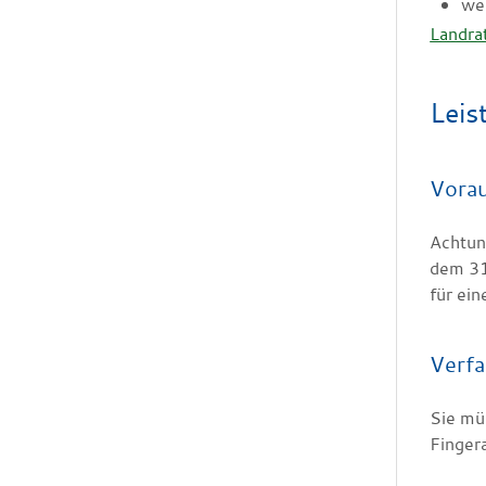
we
Landra
Leis
Vora
Achtung
dem 31
für ei
Verfa
Sie müs
Finger