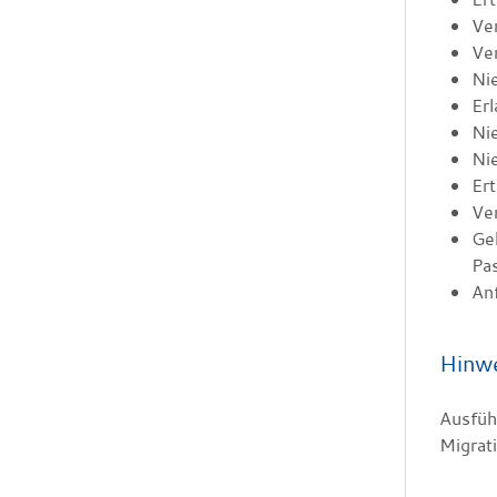
Ver
Ve
Ni
Er
Nie
Nie
Er
Ve
Geb
Pa
Anf
Hinw
Ausfüh
Migrati