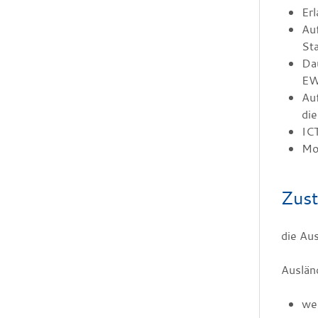
Er
Auf
Sta
Dau
EW
Auf
die
IC
Mo
Zust
die Au
Auslän
wen