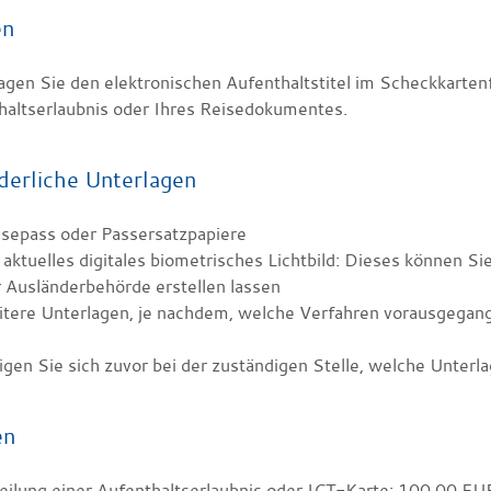
en
gen Sie den elektronischen Aufenthaltstitel im Scheckkartenf
haltserlaubnis oder Ihres Reisedokumentes.
derliche Unterlagen
isepass oder Passersatzpapiere
n
aktuelles digitales biometrisches Lichtbild: Dieses können Sie
 Ausländerbehörde erstellen lassen
itere Unterlagen, je nachdem, welche Verfahren vorausgegan
igen Sie sich zuvor bei der zuständigen Stelle, welche Unterl
en
eilung einer Aufenthaltserlaubnis oder ICT-Karte: 100,00 EU