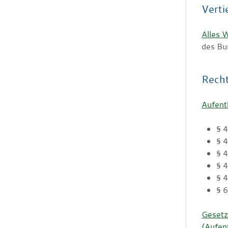
Verti
Alles 
des Bu
Rech
Aufent
§ 
§ 
§ 4
§ 
§ 
§ 
Gesetz
(Aufen