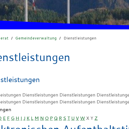
erat
/
Gemeindeverwaltung
/
Dienstleistungen
enstleistungen
stleistungen
leistungen Dienstleistungen Dienstleistungen Dienstleistung
leistungen Dienstleistungen Dienstleistungen Dienstleistung
ungen
D
E
F
G
H
I
J
K
L
M
N
O
P
Q
R
S
T
U
V
W
X
Y
Z