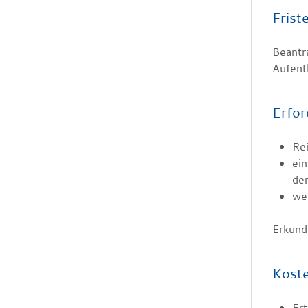
Frist
Beantra
Aufent
Erfor
Re
ei
der
we
Erkund
Kost
Ert