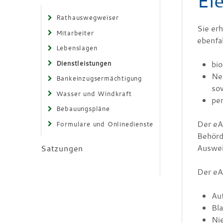
El
Rathauswegweiser
Sie erh
Mitarbeiter
ebenfal
Lebenslagen
Dienstleistungen
bio
Ne
Bankeinzugsermächtigung
so
Wasser und Windkraft
per
Bebauungspläne
D
er eA
Formulare und Onlinedienste
Behörd
Ausweis
Satzungen
Der eA
Auf
Bl
Ni