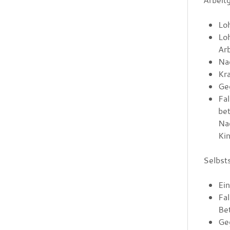
Arbeit
Lo
Loh
Ar
Na
Kr
Geg
Fa
bet
Na
Ki
Selbst
Ei
Fa
Bet
Ge