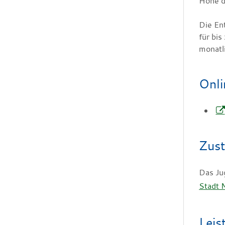
Höhe d
Die En
für bi
monatl
Onli
Zust
Das Ju
Stadt
Leis