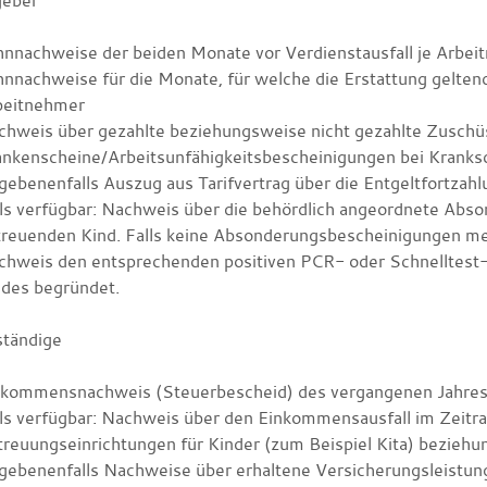
geber
hnnachweise der beiden Monate vor Verdienstausfall je Arbe
nnachweise für die Monate, für welche die Erstattung gelten
beitnehmer
chweis über gezahlte beziehungsweise nicht gezahlte Zuschü
ankenscheine/Arbeitsunfähigkeitsbescheinigungen bei Kranks
ebenenfalls Auszug aus Tarifvertrag über die Entgeltfortzahl
lls verfügbar: Nachweis über die behördlich angeordnete Ab
reuenden Kind. Falls keine Absonderungsbescheinigungen meh
chweis den entsprechenden positiven PCR- oder Schnelltest-
ndes begründet.
ständige
nkommensnachweis (Steuerbescheid) des vergangenen Jahre
lls verfügbar: Nachweis über den Einkommensausfall im Zeitr
reuungseinrichtungen für Kinder (zum Beispiel Kita) bezieh
gebenenfalls Nachweise über erhaltene Versicherungsleistun