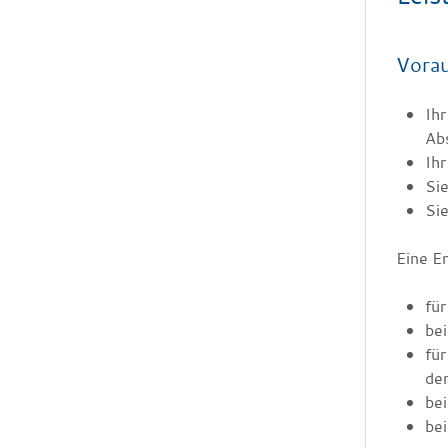
Vora
Ihr
Ab
Ihr
Sie
Si
Eine E
für
be
für
dem
bei
bei