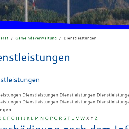
erat
/
Gemeindeverwaltung
/
Dienstleistungen
enstleistungen
stleistungen
leistungen Dienstleistungen Dienstleistungen Dienstleistung
leistungen Dienstleistungen Dienstleistungen Dienstleistung
ungen
D
E
F
G
H
I
J
K
L
M
N
O
P
Q
R
S
T
U
V
W
X
Y
Z