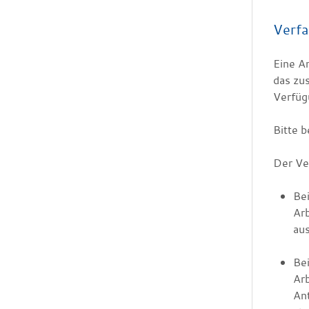
Verfa
Eine A
das zu
Verfüg
Bitte 
Der Ver
Be
Ar
aus
Bei
Arb
An