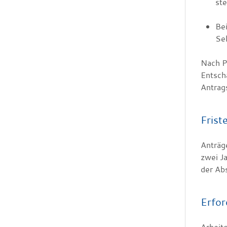
ste
Bei
Sel
Nach P
Entsch
Antrag
Frist
Anträg
zwei J
der Ab
Erfor