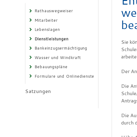
En
we
Rathauswegweiser
be
Mitarbeiter
Lebenslagen
Dienstleistungen
Sie kö
Bankeinzugsermächtigung
Schule
arbeite
Wasser und Windkraft
Bebauungspläne
Der An
Formulare und Onlinedienste
Die An
Satzungen
Schule
Antrag
Die Au
durch d