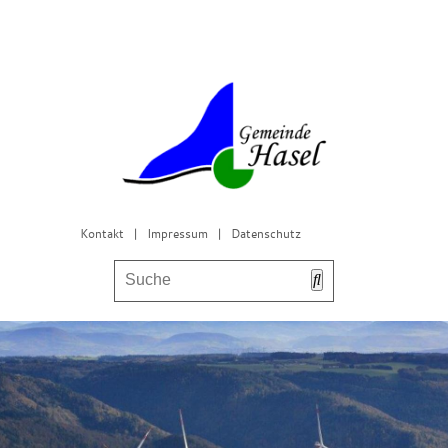
Kontakt
|
Impressum
|
Datenschutz
Bürgerservice & Gemeinderat
Leben in Hasel