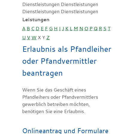
Dienstleistungen Dienstleistungen
Dienstleistungen Dienstleistungen
Leistungen
A
B
C
D
E
F
G
H
I
J
K
L
M
N
O
P
Q
R
S
T
U
V
W
X
Y
Z
Erlaubnis als Pfandleiher
oder Pfandvermittler
beantragen
Wenn Sie das Geschäft eines
Pfandleihers oder Pfandvermittlers
gewerblich betreiben möchten,
benötigen Sie eine Erlaubnis.
Onlineantrag und Formulare