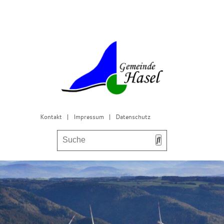
Kontakt
|
Impressum
|
Datenschutz
Bürgerservice & Gemeinderat
Leben in Hasel