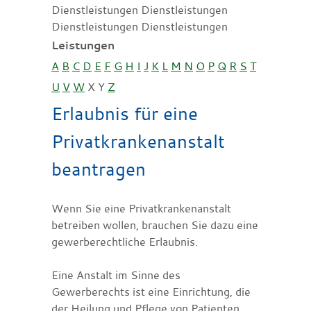
Dienstleistungen Dienstleistungen
Dienstleistungen Dienstleistungen
Leistungen
A
B
C
D
E
F
G
H
I
J
K
L
M
N
O
P
Q
R
S
T
U
V
W
X
Y
Z
Erlaubnis für eine
Privatkrankenanstalt
beantragen
Wenn Sie eine Privatkrankenanstalt
betreiben wollen, brauchen Sie dazu eine
gewerberechtliche Erlaubnis.
Eine Anstalt im Sinne des
Gewerberechts ist eine Einrichtung, die
der Heilung und Pflege von Patienten