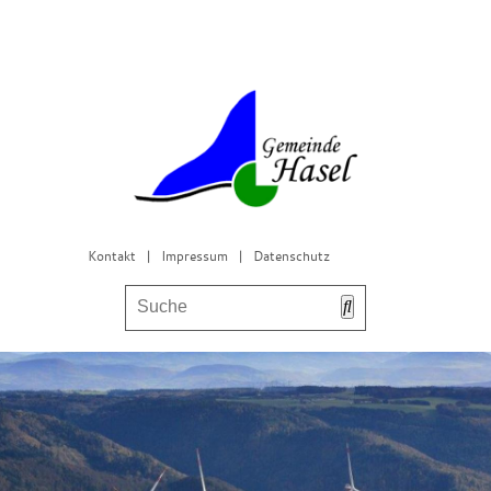
Kontakt
|
Impressum
|
Datenschutz
Bürgerservice & Gemeinderat
Leben in Hasel