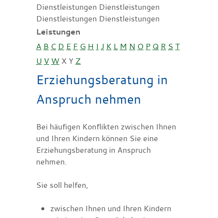
Dienstleistungen Dienstleistungen
Dienstleistungen Dienstleistungen
Leistungen
A
B
C
D
E
F
G
H
I
J
K
L
M
N
O
P
Q
R
S
T
U
V
W
X
Y
Z
Erziehungsberatung in
Anspruch nehmen
Bei häufigen Konflikten zwischen Ihnen
und Ihren Kindern können Sie eine
Erziehungsberatung in Anspruch
nehmen.
Sie soll helfen,
zwischen Ihnen und Ihren Kindern