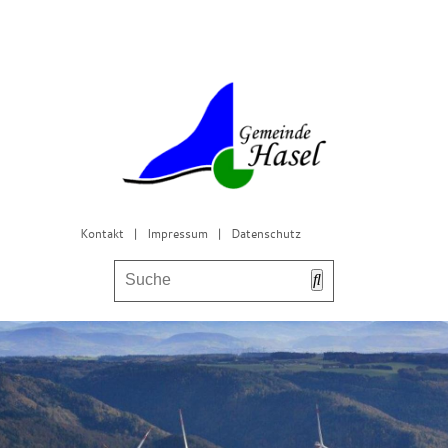
Kontakt
|
Impressum
|
Datenschutz
Bürgerservice & Gemeinderat
Leben in Hasel