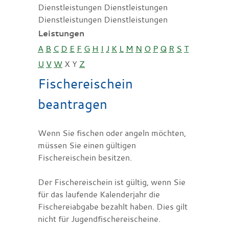
Dienstleistungen Dienstleistungen
Dienstleistungen Dienstleistungen
Leistungen
A
B
C
D
E
F
G
H
I
J
K
L
M
N
O
P
Q
R
S
T
U
V
W
X
Y
Z
Fischereischein
beantragen
Wenn Sie fischen oder angeln möchten,
müssen Sie einen gültigen
Fischereischein besitzen.
Der Fischereischein ist gültig, wenn Sie
für das laufende Kalenderjahr die
Fischereiabgabe bezahlt haben. Dies gilt
nicht für Jugendfischereischeine.