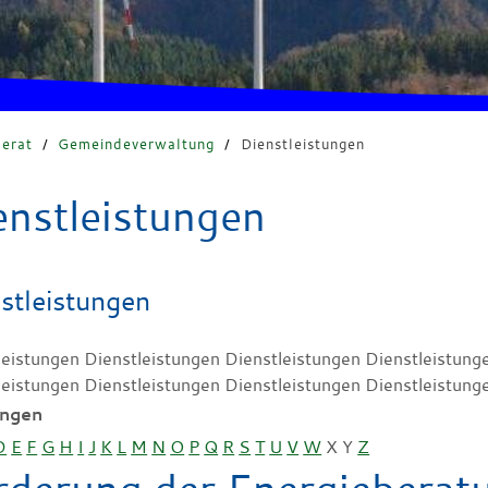
erat
/
Gemeindeverwaltung
/
Dienstleistungen
enstleistungen
stleistungen
leistungen Dienstleistungen Dienstleistungen Dienstleistung
leistungen Dienstleistungen Dienstleistungen Dienstleistung
ungen
D
E
F
G
H
I
J
K
L
M
N
O
P
Q
R
S
T
U
V
W
X
Y
Z