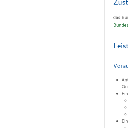
Zust
das Bu
Bundes
Leis
Vora
Ant
Qua
Ei
Ei