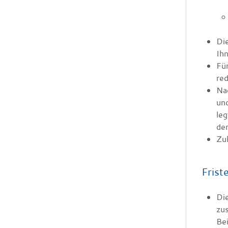
Die
Ihn
Für
re
Nac
un
le
de
Zul
Frist
Di
zu
Bei