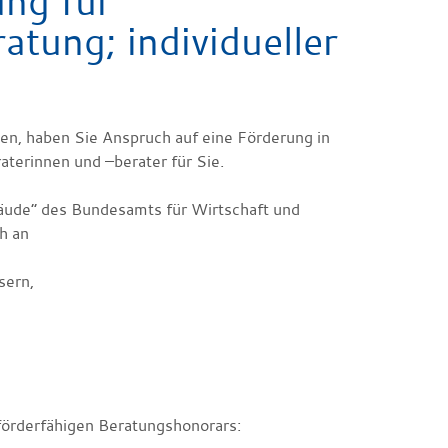
ung für
ung; individueller
n, haben Sie Anspruch auf eine Förderung in
terinnen und –berater für Sie.
ude“ des Bundesamts für Wirtschaft und
h an
sern,
förderfähigen Beratungshonorars: