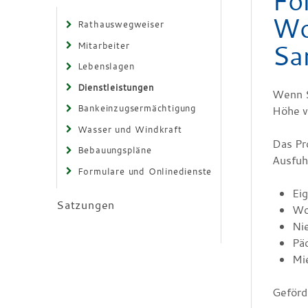
Fö
Wo
Rathauswegweiser
Sa
Mitarbeiter
Lebenslagen
Dienstleistungen
Wenn S
Bankeinzugsermächtigung
Höhe v
Wasser und Windkraft
Das Pr
Bebauungspläne
Ausfuh
Formulare und Onlinedienste
Ei
Satzungen
Wo
Ni
Pä
Mi
Geförd