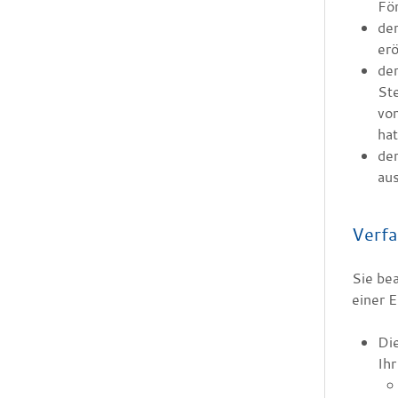
Fö
de
erö
de
Ste
vo
hat
de
aus
Verfa
Sie be
einer 
Die
Ih