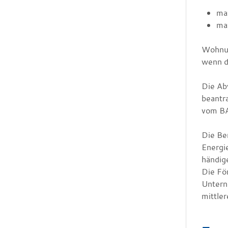
ma
ma
Wohnun
wenn d
Die Ab
beantr
vom BA
Die Be
Energi
händige
Die Fö
Untern
mittle