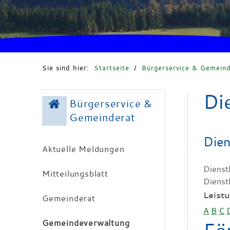
Sie sind hier:
Startseite
/
Bürgerservice & Gemeind
Di
Bürgerservice &
Gemeinderat
Dien
Aktuelle Meldungen
Dienst
Mitteilungsblatt
Dienst
Leist
Gemeinderat
A
B
C
Gemeindeverwaltung