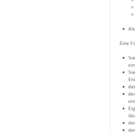
Als
Eine F
Sie
sin
Si
Ene
da
der
und
Eig
Qua
de
der