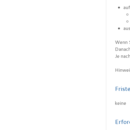
auf
au
Wenn S
Danach
Je nac
Hinwei
Frist
keine
Erfor