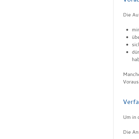
Die Au
min
übe
sic
dü
ha
Manche
Voraus
Verfa
Um in 
Die Ans