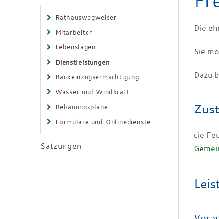
Fr
Rathauswegweiser
Die eh
Mitarbeiter
Lebenslagen
Sie mö
Dienstleistungen
Dazu b
Bankeinzugsermächtigung
Wasser und Windkraft
Zust
Bebauungspläne
Formulare und Onlinedienste
die Fe
Satzungen
Gemei
Leis
Vora