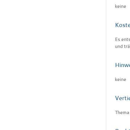
keine
Kost
Es ent
und tr
Hinw
keine
Verti
Thema 