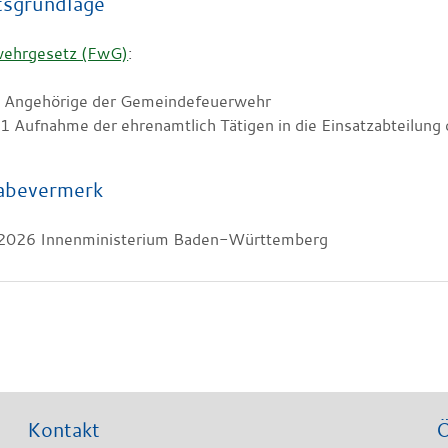
tsgrundlage
ehrgesetz (FwG)
:
7 Angehörige der Gemeindefeuerwehr
11 Aufnahme der ehrenamtlich Tätigen in die Einsatzabteilun
abevermerk
2026 Innenministerium Baden-Württemberg
Kontakt
Ö