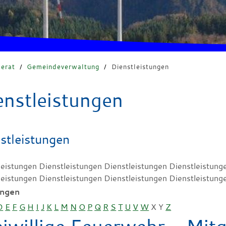
erat
/
Gemeindeverwaltung
/
Dienstleistungen
enstleistungen
stleistungen
leistungen Dienstleistungen Dienstleistungen Dienstleistung
leistungen Dienstleistungen Dienstleistungen Dienstleistung
ungen
D
E
F
G
H
I
J
K
L
M
N
O
P
Q
R
S
T
U
V
W
X
Y
Z