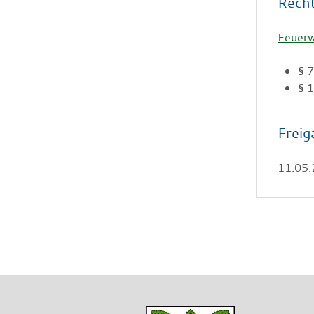
Rech
Feuerw
§ 
§ 
Freig
11.05.