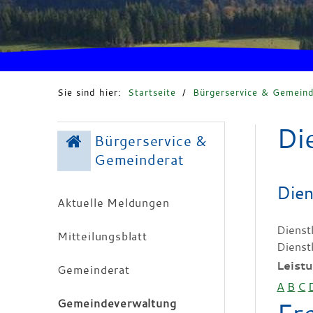
Sie sind hier:
Startseite
/
Bürgerservice & Gemeind
Di
Bürgerservice &
Gemeinderat
Dien
Aktuelle Meldungen
Dienst
Mitteilungsblatt
Dienst
Leist
Gemeinderat
A
B
C
Gemeindeverwaltung