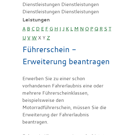
Dienstleistungen Dienstleistungen
Dienstleistungen Dienstleistungen
Leistungen
A
B
C
D
E
F
G
H
I
J
K
L
M
N
O
P
Q
R
S
T
U
V
W
X
Y
Z
Führerschein -
Erweiterung beantragen
Erwerben Sie zu einer schon
vorhandenen Fahrerlaubnis eine oder
mehrere Führerscheinklassen,
beispielsweise den
Motorradführerschein, müssen Sie die
Erweiterung der Fahrerlaubnis
beantragen.