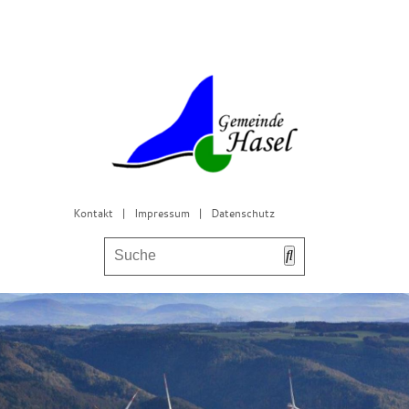
Kontakt
|
Impressum
|
Datenschutz
Bürgerservice & Gemeinderat
Leben in Hasel