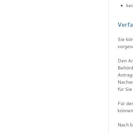
kei
Verfa
Sie kö
vorges
Den An
Behörde
Antrags
Nachwe
für Sie
Für de
können
Nach b