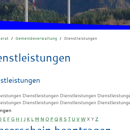
erat
/
Gemeindeverwaltung
/
Dienstleistungen
enstleistungen
stleistungen
leistungen Dienstleistungen Dienstleistungen Dienstleistung
leistungen Dienstleistungen Dienstleistungen Dienstleistung
ungen
D
E
F
G
H
I
J
K
L
M
N
O
P
Q
R
S
T
U
V
W
X
Y
Z