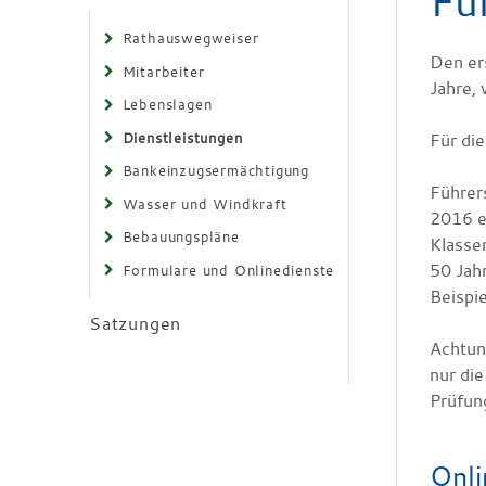
Fü
Rathauswegweiser
Den er
Mitarbeiter
Jahre,
Lebenslagen
Dienstleistungen
Für die
Bankeinzugsermächtigung
Führer
Wasser und Windkraft
2016 e
Bebauungspläne
Klassen
50 Jahr
Formulare und Onlinedienste
Beispie
Satzungen
Achtun
nur die
Prüfun
Onli