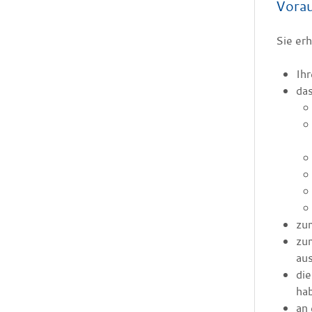
Vora
Sie erh
Ihr
das
zu
zu
aus
die
ha
an 