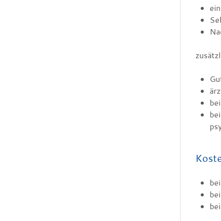
ei
Seh
Nac
zusätz
Gut
ärz
bei
bei
ps
Kost
bei
bei
bei