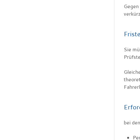
Gegen 
verkürz
Frist
Sie mü
Prüfste
Gleiche
theore
Fahrerl
Erfor
bei den
Pe