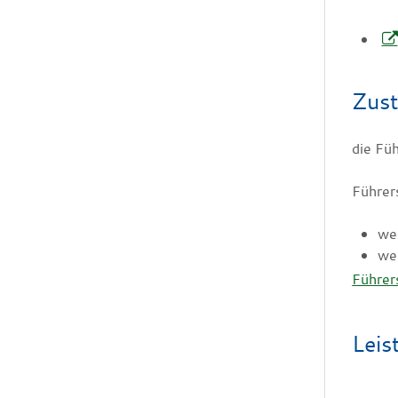
Zust
die Fü
Führers
we
we
Führer
Leis