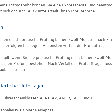
eine Extragebühr können Sie eine Expressbestellung bea
n
tra
t sich dadurch. Auskünfte erteilt Ihnen Ihre Behörde.
en
ssen die theoretische Prüfung binnen zwölf Monaten nach Ein
lle erfolgreich ablegen. Ansonsten verfällt der Prüfauftrag.
s gilt, wenn Sie die praktische Prüfung nicht binnen zwölf M
tischen Prüfung bestehen. Nach Verfall des Prüfauftrags müss
aubnis stellen.
derliche Unterlagen
 Führerscheinklassen A, A1, A2, AM, B, BE, L und T:
rsonalausweis oder Reisepass