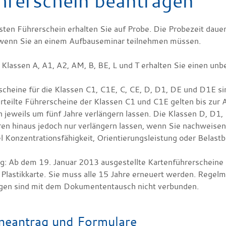
hrerschein beantragen
sten Führerschein erhalten Sie auf Probe. Die Probezeit dauer
 wenn Sie an einem Aufbauseminar teilnehmen mü
s
sen.
 Klassen A, A1, A2, AM, B, BE, L und T erhalten Sie einen unb
scheine für die Klassen C1, C1E, C, CE, D, D1, DE und D1E si
rteilte Führerscheine der Klassen C1 und C1E gelten bis zur 
 jeweils um fünf Jahre verlängern lassen.
Die Klassen D, D1,
en hinaus jedoch nur verlängern la
s
sen, wenn Sie nachweisen
l Konzentrationsfähigkeit, Orientierungsleistung oder Belastba
g:
Ab dem 19. Januar 2013 ausgestellte Kartenführersche
i
ne 
 Pla
s
tikkarte. Sie muss alle 15 Jahre erneuert werden. Regel
gen sind mit dem Dokumententausch nicht verbunden.
neantrag und Formulare