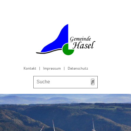
Kontakt
|
Impressum
|
Datenschutz
Bürgerservice & Gemeinderat
Leben in Hasel