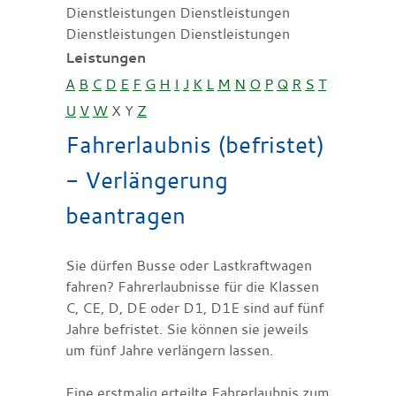
Dienstleistungen Dienstleistungen
Dienstleistungen Dienstleistungen
Leistungen
A
B
C
D
E
F
G
H
I
J
K
L
M
N
O
P
Q
R
S
T
U
V
W
X
Y
Z
Fahrerlaubnis (befristet)
- Verlängerung
beantragen
Sie dürfen Busse oder Lastkraftwagen
fahren? Fahrerlaubnisse für die Klassen
C, CE, D, DE oder D1, D1E sind auf fünf
Jahre befristet. Sie können sie jeweils
um fünf Jahre verlängern lassen.
Eine erstmalig erteilte Fahrerlaubnis zum