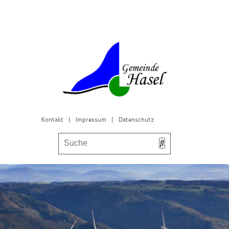
Kontakt
|
Impressum
|
Datenschutz
Bürgerservice & Gemeinderat
Leben in Hasel