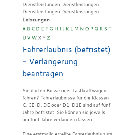
Dienstleistungen Dienstleistungen
Dienstleistungen Dienstleistungen
Leistungen
A
B
C
D
E
F
G
H
I
J
K
L
M
N
O
P
Q
R
S
T
U
V
W
X
Y
Z
Fahrerlaubnis (befristet)
- Verlängerung
beantragen
Sie dürfen Busse oder Lastkraftwagen
fahren? Fahrerlaubnisse für die Klassen
C, CE, D, DE oder D1, D1E sind auf fünf
Jahre befristet. Sie können sie jeweils
um fünf Jahre verlängern lassen.
Eine erstmalig erteilte Fahrerlaubnis zum