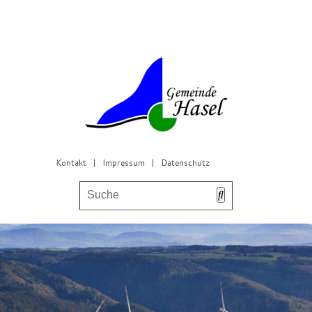
Kontakt
|
Impressum
|
Datenschutz
Bürgerservice & Gemeinderat
Leben in Hasel