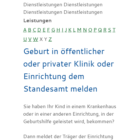
Dienstleistungen Dienstleistungen
Dienstleistungen Dienstleistungen
Leistungen
A
B
C
D
E
F
G
H
I
J
K
L
M
N
O
P
Q
R
S
T
U
V
W
X
Y
Z
Geburt in öffentlicher
oder privater Klinik oder
Einrichtung dem
Standesamt melden
Sie haben Ihr Kind in einem Krankenhaus
oder in einer anderen Einrichtung, in der
Geburtshilfe geleistet wird, bekommen?
Dann meldet der Träger der Einrichtung