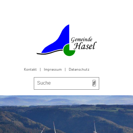
Kontakt
|
Impressum
|
Datenschutz
Bürgerservice & Gemeinderat
Leben in Hasel