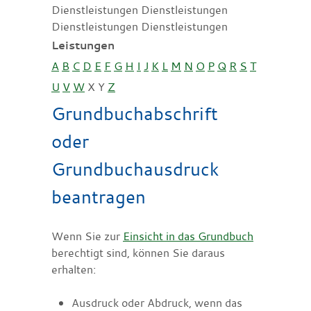
Dienstleistungen Dienstleistungen
Dienstleistungen Dienstleistungen
Leistungen
A
B
C
D
E
F
G
H
I
J
K
L
M
N
O
P
Q
R
S
T
U
V
W
X
Y
Z
Grundbuchabschrift
oder
Grundbuchausdruck
beantragen
Wenn Sie zur
Einsicht in das Grundbuch
berechtigt sind, können Sie daraus
erhalten:
Ausdruck oder Abdruck, wenn das