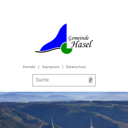
Kontakt
|
Impressum
|
Datenschutz
Bürgerservice & Gemeinderat
Leben in Hasel