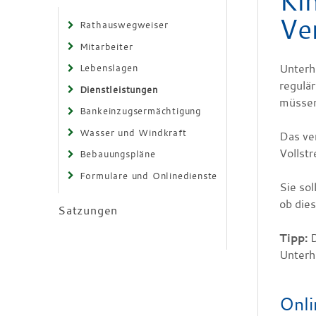
Ki
Ve
Rathauswegweiser
Mitarbeiter
Unterh
Lebenslagen
regulä
Dienstleistungen
müssen
Bankeinzugsermächtigung
Wasser und Windkraft
Das ve
Vollstr
Bebauungspläne
Formulare und Onlinedienste
Sie so
ob dies
Satzungen
Tipp:
D
Unterh
Onli