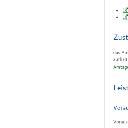
Zust
das Amt
aufhält
Amtsge
Leis
Vora
Voraus