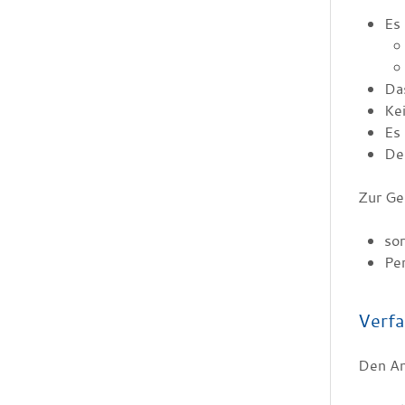
Es 
Das
Kei
Es 
Der
Zur Ge
sor
Per
Verfa
Den Ant