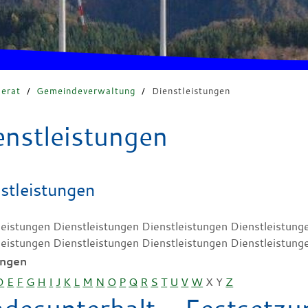
erat
/
Gemeindeverwaltung
/
Dienstleistungen
enstleistungen
stleistungen
leistungen Dienstleistungen Dienstleistungen Dienstleistung
leistungen Dienstleistungen Dienstleistungen Dienstleistung
ungen
D
E
F
G
H
I
J
K
L
M
N
O
P
Q
R
S
T
U
V
W
X
Y
Z