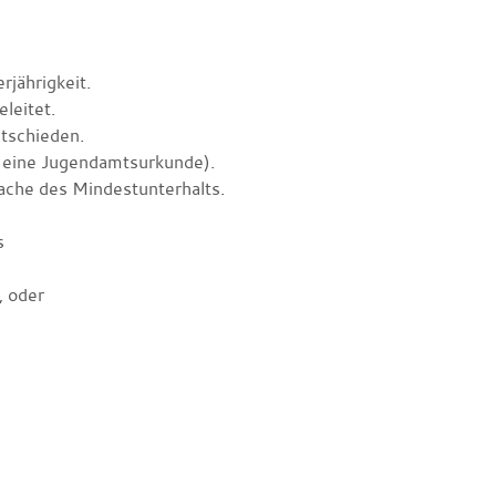
rjährigkeit.
leitet.
ntschieden.
l eine Jugendamtsurkunde)
.
-fache des Mindestunterhalts.
s
, oder