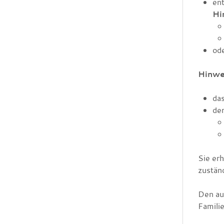
en
Hi
ode
Hinwe
das
de
Sie er
zustän
Den au
Famili