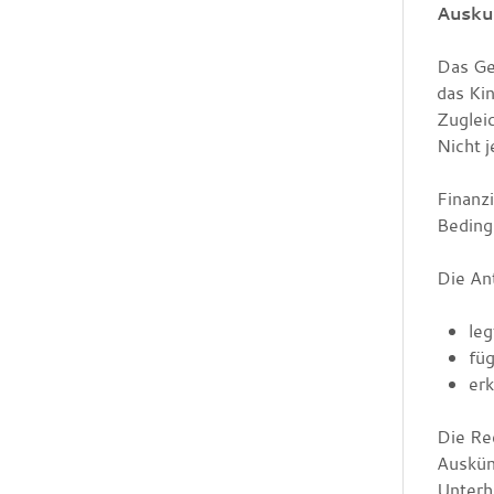
Auskun
Das Ge
das Kin
Zugleic
Nicht j
Finanzi
Beding
Die An
le
füg
erk
Die Re
Auskün
Unterha