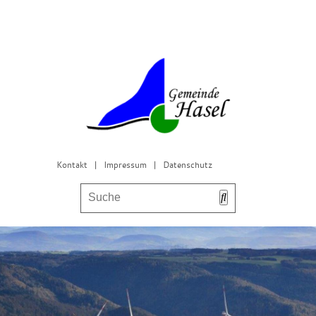
Kontakt
|
Impressum
|
Datenschutz
Bürgerservice & Gemeinderat
Leben in Hasel