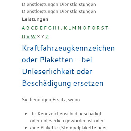
Dienstleistungen Dienstleistungen
Dienstleistungen Dienstleistungen
Leistungen
A
B
C
D
E
F
G
H
I
J
K
L
M
N
O
P
Q
R
S
T
U
V
W
X
Y
Z
Kraftfahrzeugkennzeichen
oder Plaketten - bei
Unleserlichkeit oder
Beschädigung ersetzen
Sie benötigen Ersatz, wenn
Ihr Kennzeichenschild beschädigt
oder unleserlich geworden ist oder
eine Plakette
(Stempelplakette oder