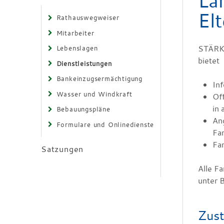
La
Elt
Rathauswegweiser
Mitarbeiter
STÄRKE
Lebenslagen
bietet
Dienstleistungen
Bankeinzugsermächtigung
Inf
Wasser und Windkraft
Of
in 
Bebauungspläne
Ang
Formulare und Onlinedienste
Fa
Fam
Satzungen
Alle F
unter 
Zust