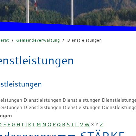
erat
/
Gemeindeverwaltung
/
Dienstleistungen
enstleistungen
stleistungen
leistungen Dienstleistungen Dienstleistungen Dienstleistung
leistungen Dienstleistungen Dienstleistungen Dienstleistung
ungen
D
E
F
G
H
I
J
K
L
M
N
O
P
Q
R
S
T
U
V
W
X
Y
Z