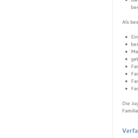
be
Als be
Ein
bes
Meh
get
Fam
Fam
Fam
Fam
Die Ju
Famili
Verfa