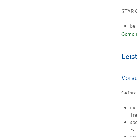
STÄRKE
be
Gemei
Leis
Vora
Geförd
nie
Tre
spe
Fam
die