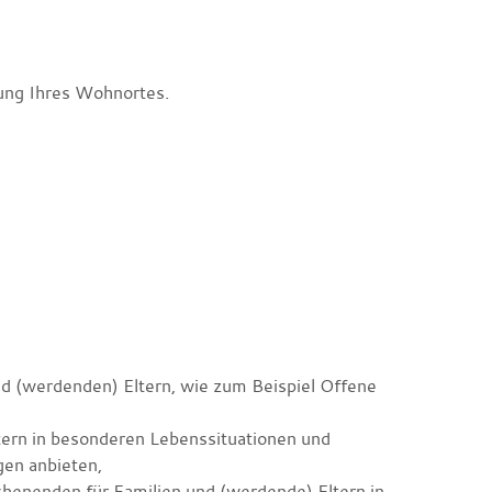
ng Ihres Wohnortes.
nd (werdenden) Eltern, wie zum Beispiel Offene
ltern in besonderen Lebenssituationen und
gen anbieten,
chenenden für Familien und (werdende) Eltern in