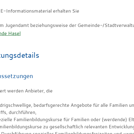
-Informationsmaterial erhalten Sie
im Jugendamt beziehungsweise der Gemeinde-/Stadtverwaltu
nde Hasel
tungsdetails
ussetzungen
ert werden Anbieter, die
drigschwellige, bedarfsgerechte Angebote für alle Familien u
ffs, durchführen,
zielle Familienbildungskurse für Familien oder (werdende) E
ilienbildungskurse zu gesellschaftlich relevanten Entwicklun
 Durchführung spezieller Familienbildungsfreizeiten und -wo