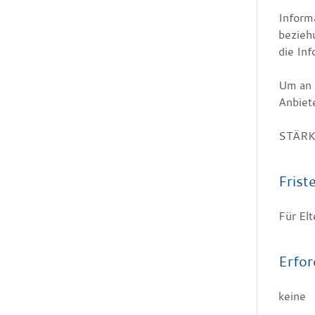
Inform
bezieh
die In
Um an 
Anbiet
STÄRKE
Frist
Für Elt
Erfor
keine