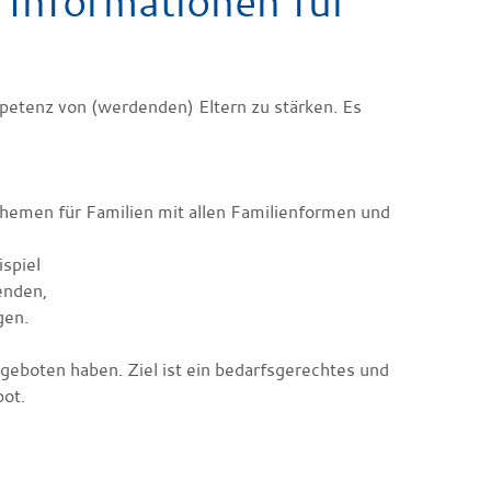
nformationen für
etenz von (werdenden) Eltern zu stärken. Es
hemen für Familien mit allen Familienformen und
spiel
enden,
gen.
eboten haben. Ziel ist ein bedarfsgerechtes und
bot.