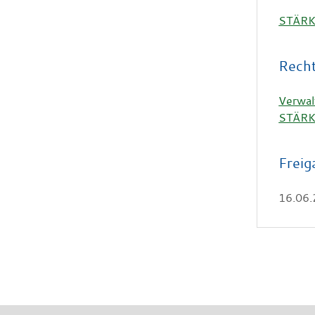
STÄRKE
Rech
Verwal
STÄRK
Freig
16.06.