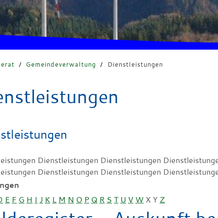
erat
/
Gemeindeverwaltung
/
Dienstleistungen
enstleistungen
stleistungen
leistungen Dienstleistungen Dienstleistungen Dienstleistung
leistungen Dienstleistungen Dienstleistungen Dienstleistung
ungen
D
E
F
G
H
I
J
K
L
M
N
O
P
Q
R
S
T
U
V
W
X
Y
Z