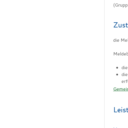
(Grupp
Zust
die Me
Meldeb
di
di
erf
Gemei
Leis