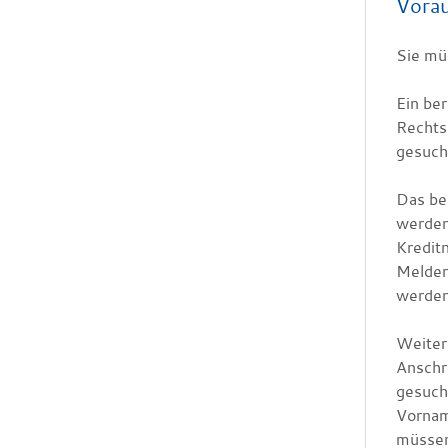
Vora
Sie mü
Ein ber
Rechts
gesuch
Das be
werden
Kredit
Melder
werden
Weiter
Anschr
gesuch
Vornam
müssen