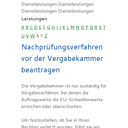
Dienstleistungen Dienstleistungen
Dienstleistungen Dienstleistungen
Leistungen
A
B
C
D
E
F
G
H
I
J
K
L
M
N
O
P
Q
R
S
T
U
V
W
X
Y
Z
Nachprüfungsverfahren
vor der Vergabekammer
beantragen
Die Vergabekammer ist nur zuständig für
Vergabeverfahren, bei denen die
Auftragswerte die EU-Schwellenwerte
erreichen oder überschreiten.
Um festzustellen, ob Sie in Ihren
Rechten verletzt wurden, führt sie ein