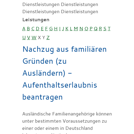
Dienstleistungen Dienstleistungen
Dienstleistungen Dienstleistungen
Leistungen
A
B
C
D
E
F
G
H
I
J
K
L
M
N
O
P
Q
R
S
T
U
V
W
X
Y
Z
Nachzug aus familiären
Gründen (zu
Ausländern) -
Aufenthaltserlaubnis
beantragen
Ausländische Familienangehörige können
unter bestimmten Voraussetzungen zu
einer oder einem in Deutschland