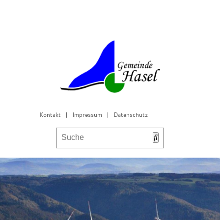
Kontakt
|
Impressum
|
Datenschutz
Bürgerservice & Gemeinderat
Leben in Hasel