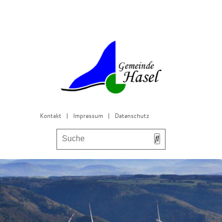
Kontakt
|
Impressum
|
Datenschutz
Bürgerservice & Gemeinderat
Leben in Hasel