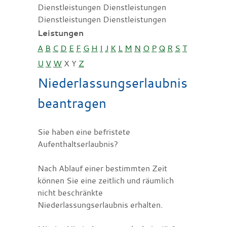
Dienstleistungen Dienstleistungen
Dienstleistungen Dienstleistungen
Leistungen
A
B
C
D
E
F
G
H
I
J
K
L
M
N
O
P
Q
R
S
T
U
V
W
X
Y
Z
Niederlassungserlaubnis
beantragen
Sie haben eine befristete
Aufenthaltserlaubnis?
Nach Ablauf einer bestimmten Zeit
können Sie eine zeitlich und räumlich
nicht beschränkte
Niederlassungserlaubnis erhalten.