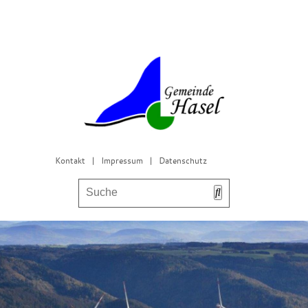
Kontakt
|
Impressum
|
Datenschutz
Bürgerservice & Gemeinderat
Leben in Hasel