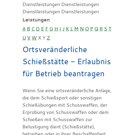
Dienstleistungen Dienstleistungen
Dienstleistungen Dienstleistungen
Leistungen
A
B
C
D
E
F
G
H
I
J
K
L
M
N
O
P
Q
R
S
T
U
V
W
X
Y
Z
Ortsveränderliche
Schießstätte - Erlaubnis
für Betrieb beantragen
Wenn Sie eine ortsveränderliche Anlage,
die dem Schießsport oder sonstigen
Schießübungen mit Schusswaffen, der
Erprobung von Schusswaffen oder dem
Schießen mit Schusswaffen zur
Belustigung dient (Schießstätte),
betreiben oder in ihrer Beschaffenheit