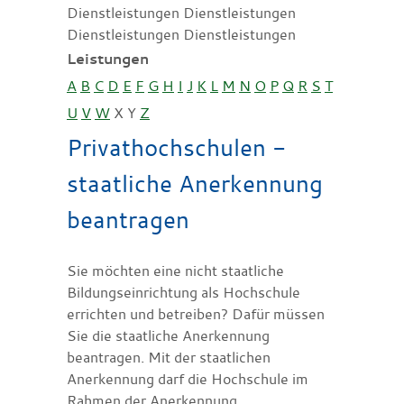
Dienstleistungen Dienstleistungen
Dienstleistungen Dienstleistungen
Leistungen
A
B
C
D
E
F
G
H
I
J
K
L
M
N
O
P
Q
R
S
T
U
V
W
X
Y
Z
Privathochschulen -
staatliche Anerkennung
beantragen
Sie möchten eine nicht staatliche
Bildungseinrichtung als Hochschule
errichten und betreiben? Dafür müssen
Sie die staatliche Anerkennung
beantragen. Mit der staatlichen
Anerkennung darf die Hochschule im
Rahmen der Anerkennung