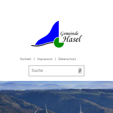
Kontakt
|
Impressum
|
Datenschutz
Bürgerservice & Gemeinderat
Leben in Hasel