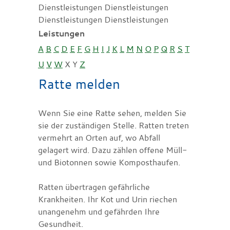
Dienstleistungen Dienstleistungen
Dienstleistungen Dienstleistungen
Leistungen
A
B
C
D
E
F
G
H
I
J
K
L
M
N
O
P
Q
R
S
T
U
V
W
X
Y
Z
Ratte melden
Wenn Sie eine Ratte sehen, melden Sie
sie der zuständigen Stelle. Ratten treten
vermehrt an Orten auf, wo Abfall
gelagert wird. Dazu zählen offene Müll-
und Biotonnen sowie Komposthaufen.
Ratten übertragen gefährliche
Krankheiten. Ihr Kot und Urin riechen
unangenehm und gefährden Ihre
Gesundheit.