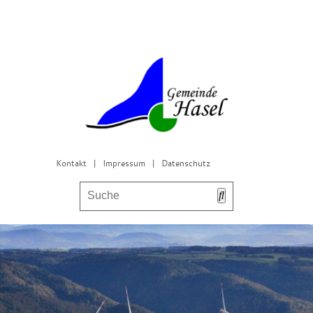
Kontakt
|
Impressum
|
Datenschutz
Bürgerservice & Gemeinderat
Leben in Hasel