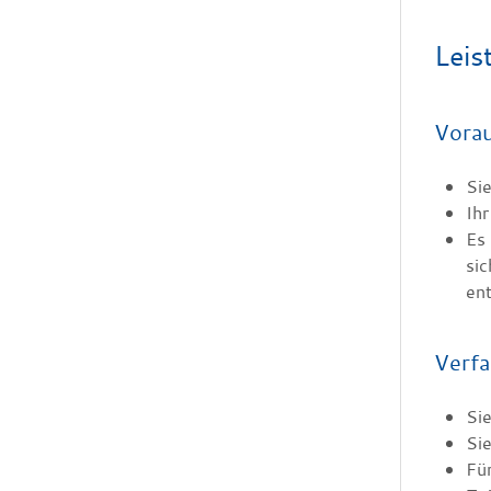
Leis
Vora
Sie
Ihr
Es 
sic
ent
Verfa
Sie
Sie
Für