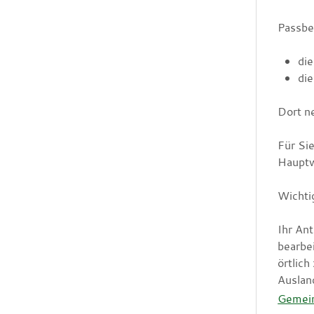
Passbe
di
di
Dort n
Für Si
Hauptw
Wichti
Ihr An
bearbe
örtlic
Auslan
Gemei