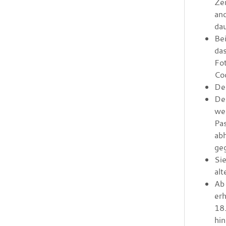
Zei
an
da
Be
das
Fot
Cod
De
Den
wer
Pas
abh
ge
Si
al
Ab 
erh
18.
hi