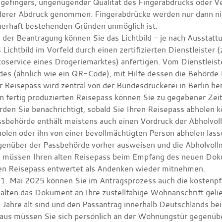
gefingers, ungenügender Qualität des Fingerabdrucks oder Ve
derer Abdruck genommen. Fingerabdrücke werden nur dann ni
uerhaft bestehenden Gründen unmöglich ist.
i der Beantragung können Sie
das Lichtbild - je nach Ausstatt
 Lichtbild im Vorfeld durch einen zertifizierten Dienstleister
oservice eines Drogeriemarktes) anfertigen. Vom Dienstleist
es (ähnlich wie ein QR-Code), mit Hilfe dessen die Behörde I
r Reisepass wird
zentral von der Bundesdruckerei in Berlin her
 fertig produzierten Reisepass können Sie zu gegebener Zeit
den Sie benachrichtigt, sobald Sie Ihren Reisepass abholen 
sbehörde enthält meistens auch einen Vordruck der Abholvol
olen oder ihn von einer bevollmächtigten Person abholen las
genüber der Passbehörde vorher ausweisen und die Abholvoll
e müssen Ihren alten Reisepass beim Empfang des neuen Do
ten Reisepass entwertet als Andenken wieder mitnehmen.
1. Mai 2025 können Sie im Antragsprozess auch die kostenpf
alten das Dokument an Ihre zustellfähige Wohnanschrift gelie
 Jahre alt sind und den Passantrag innerhalb Deutschlands be
naus müssen Sie sich persönlich an der Wohnungstür gegenü