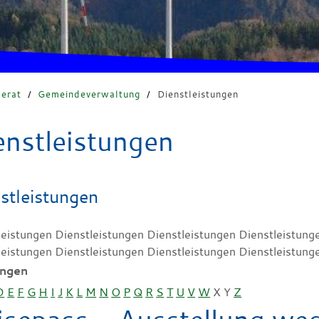
erat
/
Gemeindeverwaltung
/
Dienstleistungen
enstleistungen
stleistungen
leistungen Dienstleistungen Dienstleistungen Dienstleistung
leistungen Dienstleistungen Dienstleistungen Dienstleistung
ungen
D
E
F
G
H
I
J
K
L
M
N
O
P
Q
R
S
T
U
V
W
X
Y
Z