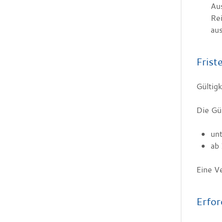
Au
Rei
au
Frist
Gültig
Die Gül
unt
ab 
Eine Ve
Erfor