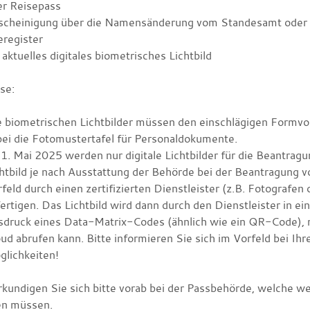
er Reisepass
scheinigung über die Namensänderung vom Standesamt oder 
eregister
 aktuelles digitales biometrisches Lichtbild
se:
 biometrischen Lichtbilder müssen den einschlägigen Formvors
ei die
Fotomustertafel für Personaldokumente.
1. Mai 2025 werden nur digitale Lichtbilder für die Beantrag
htbild je nach Ausstattung der Behörde bei der Beantragung vor
rfeld
durch einen zertifizierten Dienstleister (z.B. Fotografe
ertigen.
Das Lichtbild wird dann durch den Dienstleister in ei
druck eines Data-Matrix-Codes (ähnlich wie ein QR-Code), mi
oud
abrufen kann.
Bitte informieren Sie sich im Vorfeld bei I
glichkeiten!
kundigen Sie sich bitte vorab bei der Passbehörde, welche w
en müssen.