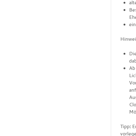
alt
Be
Eh
ein
Hinwei
Die
dab
Ab 
Lic
Vo
anf
Aus
Cl
Mö
Tipp
:
Er
vorleg