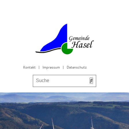
Kontakt
|
Impressum
|
Datenschutz
Bürgerservice & Gemeinderat
Leben in Hasel