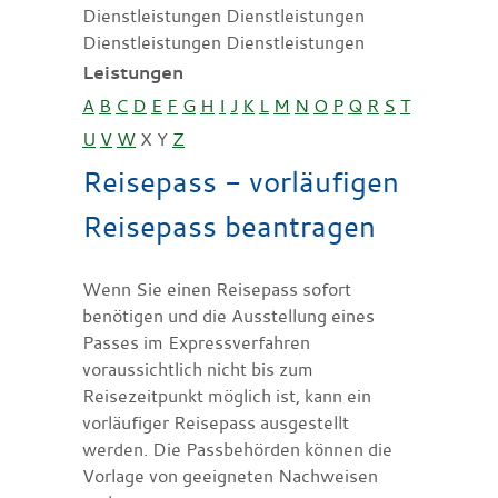
Dienstleistungen Dienstleistungen
Dienstleistungen Dienstleistungen
Leistungen
A
B
C
D
E
F
G
H
I
J
K
L
M
N
O
P
Q
R
S
T
U
V
W
X
Y
Z
Reisepass - vorläufigen
Reisepass beantragen
Wenn Sie einen Reisepass sofort
benötigen und die Ausstellung eines
Passes im Expressverfahren
voraussichtlich nicht bis zum
Reisezeitpunkt möglich ist, kann ein
vorläufiger Reisepass ausgestellt
werden.
Die Passbehörden können die
Vorlage von geeigneten Nachweisen