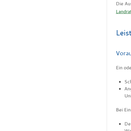
Die Au
Landra
Leis
Vora
Ein od
Sch
Ang
Un
Bei Ein
Der
We