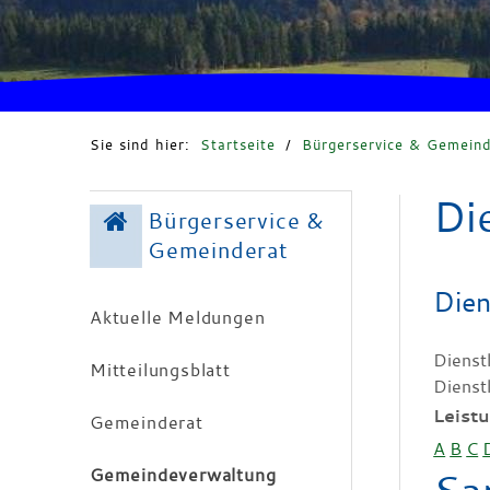
Sie sind hier:
Startseite
/
Bürgerservice & Gemeind
Di
Bürgerservice &
Gemeinderat
Dien
Aktuelle Meldungen
Dienst
Mitteilungsblatt
Dienst
Leist
Gemeinderat
A
B
C
Gemeindeverwaltung