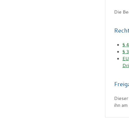
Die Be
Rech
§ 4
§ 3
EU
Dr
Freig
Dieser
ihn am