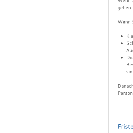
Wenn S
gehen.
Wenn Si
Kle
Sch
Au
Die
Bes
sin
Danach 
Person 
Frist