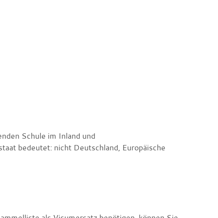
denden Schule im Inland und
staat bedeutet: nicht Deutschland, Europäische
ammelliste als Visumersatz benötigen, können Sie