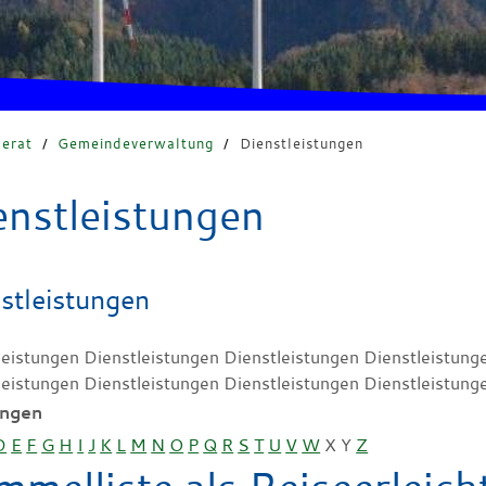
erat
/
Gemeindeverwaltung
/
Dienstleistungen
enstleistungen
stleistungen
leistungen Dienstleistungen Dienstleistungen Dienstleistung
leistungen Dienstleistungen Dienstleistungen Dienstleistung
ungen
D
E
F
G
H
I
J
K
L
M
N
O
P
Q
R
S
T
U
V
W
X
Y
Z