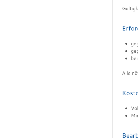
Gültig
Erfor
geg
ge
bei
Alle nö
Kost
Vol
Min
Bearb