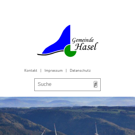
Kontakt
|
Impressum
|
Datenschutz
Bürgerservice & Gemeinderat
Leben in Hasel