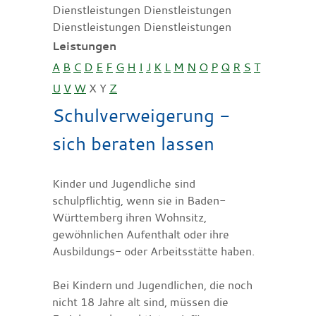
Dienstleistungen Dienstleistungen
Dienstleistungen Dienstleistungen
Leistungen
A
B
C
D
E
F
G
H
I
J
K
L
M
N
O
P
Q
R
S
T
U
V
W
X
Y
Z
Schulverweigerung -
sich beraten lassen
Kinder und Jugendliche sind
schulpflichtig, wenn sie in Baden-
Württemberg ihren Wohnsitz,
gewöhnlichen Aufenthalt oder ihre
Ausbildungs- oder Arbeitsstätte haben.
Bei Kindern und Jugendlichen, die noch
nicht 18 Jahre alt sind, müssen die