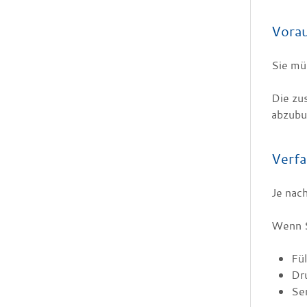
Vora
Sie mü
Die zu
abzubu
Verfa
Je nach
Wenn Si
Fül
Dru
Sen