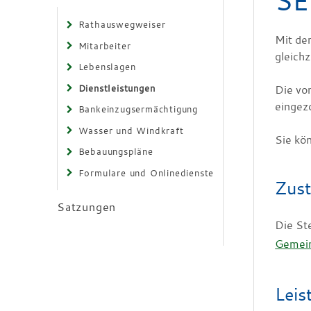
SE
Rathauswegweiser
Mit de
Mitarbeiter
gleichz
Lebenslagen
Dienstleistungen
Die vo
eingez
Bankeinzugsermächtigung
Wasser und Windkraft
Sie kön
Bebauungspläne
Formulare und Onlinedienste
Zust
Satzungen
Die Ste
Gemei
Leis