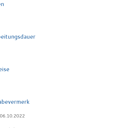
en
eitungsdauer
h
eise
abevermerk
 06.10.2022