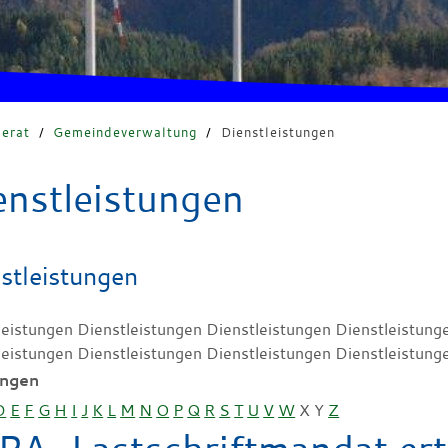
erat
/
Gemeindeverwaltung
/
Dienstleistungen
enstleistungen
stleistungen
leistungen Dienstleistungen Dienstleistungen Dienstleistung
leistungen Dienstleistungen Dienstleistungen Dienstleistung
ungen
D
E
F
G
H
I
J
K
L
M
N
O
P
Q
R
S
T
U
V
W
X
Y
Z