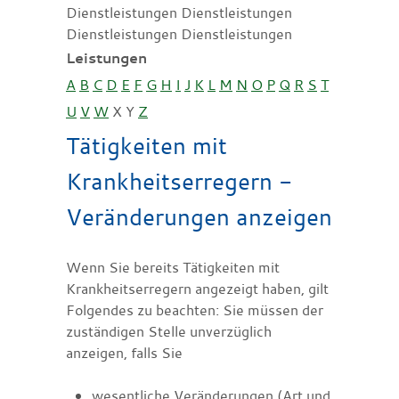
Dienstleistungen Dienstleistungen
Dienstleistungen Dienstleistungen
Leistungen
A
B
C
D
E
F
G
H
I
J
K
L
M
N
O
P
Q
R
S
T
U
V
W
X
Y
Z
Tätigkeiten mit
Krankheitserregern -
Veränderungen anzeigen
Wenn Sie bereits Tätigkeiten mit
Krankheitserregern angezeigt haben, gilt
Folgendes zu beachten: Sie müssen der
zuständigen Stelle unverzüglich
anzeigen, falls Sie
wesentliche Veränderungen (Art und