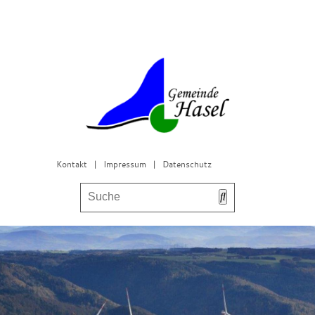
Kontakt
|
Impressum
|
Datenschutz
Bürgerservice & Gemeinderat
Leben in Hasel