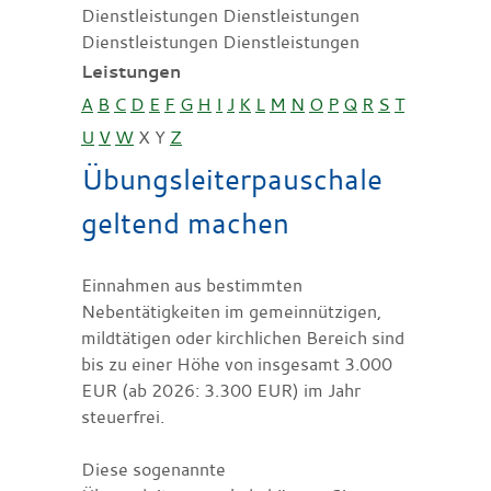
Dienstleistungen Dienstleistungen
Dienstleistungen Dienstleistungen
Leistungen
A
B
C
D
E
F
G
H
I
J
K
L
M
N
O
P
Q
R
S
T
U
V
W
X
Y
Z
Übungsleiterpauschale
geltend machen
Einnahmen aus bestimmten
Nebentätigkeiten im gemeinnützigen,
mildtätigen oder kirchlichen Bereich sind
bis zu einer Höhe von insgesamt 3.000
EUR (ab 2026: 3.300 EUR) im Jahr
steuerfrei.
Diese sogenannte