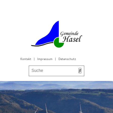
Kontakt
|
Impressum
|
Datenschutz
Bürgerservice & Gemeinderat
Leben in Hasel