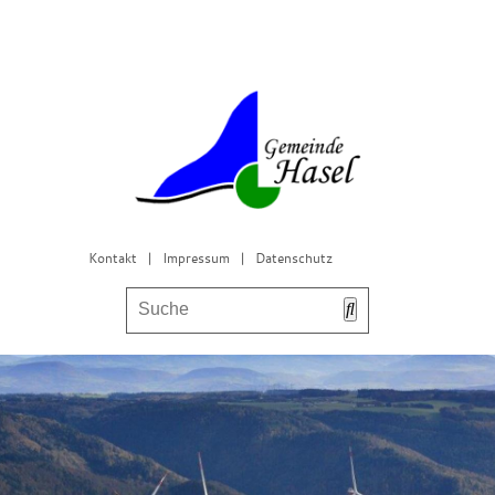
Kontakt
|
Impressum
|
Datenschutz
Bürgerservice & Gemeinderat
Leben in Hasel