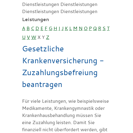
Dienstleistungen Dienstleistungen
Dienstleistungen Dienstleistungen
Leistungen
A
B
C
D
E
F
G
H
I
J
K
L
M
N
O
P
Q
R
S
T
U
V
W
X
Y
Z
Gesetzliche
Krankenversicherung -
Zuzahlungsbefreiung
beantragen
Für viele Leistungen, wie beispielsweise
Medikamente, Krankengymnastik oder
Krankenhausbehandlung müssen Sie
eine Zuzahlung leisten. Damit Sie
finanziell nicht überfordert werden, gibt