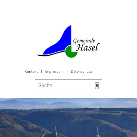
Kontakt
|
Impressum
|
Datenschutz
Bürgerservice & Gemeinderat
Leben in Hasel