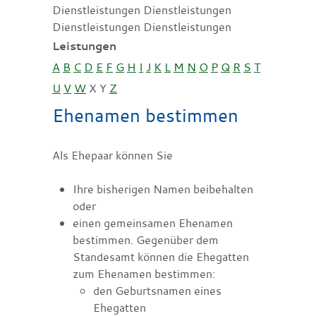
Dienstleistungen Dienstleistungen
Dienstleistungen Dienstleistungen
Leistungen
A
B
C
D
E
F
G
H
I
J
K
L
M
N
O
P
Q
R
S
T
U
V
W
X
Y
Z
Ehenamen bestimmen
Als Ehepaar können Sie
Ihre bisherigen Namen beibehalten
oder
einen gemeinsamen Ehenamen
bestimmen.
Gegenüber dem
Standesamt können die Ehegatten
zum Ehenamen bestimmen:
den
Geburtsnamen eines
Ehegatten