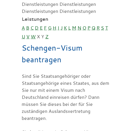
Dienstleistungen Dienstleistungen
Dienstleistungen Dienstleistungen
Leistungen
A
B
C
D
E
F
G
H
I
J
K
L
M
N
O
P
Q
R
S
T
U
V
W
X
Y
Z
Schengen-Visum
beantragen
Sind Sie Staatsangehöriger oder
Staatsangehörige eines Staates, aus dem
Sie nur mit einem Visum nach
Deutschland einreisen dürfen? Dann
müssen Sie dieses bei der für Sie
zuständigen Auslandsvertretung
beantragen.