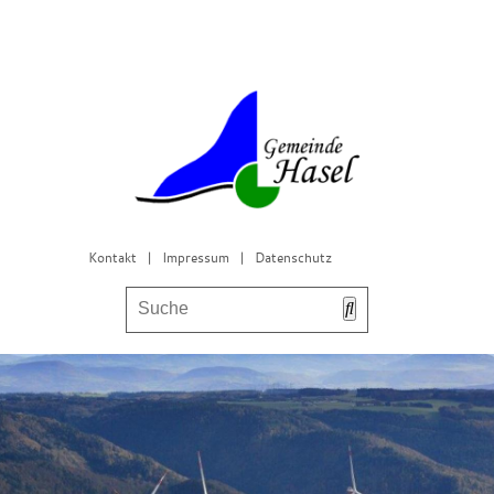
Kontakt
|
Impressum
|
Datenschutz
Bürgerservice & Gemeinderat
Leben in Hasel