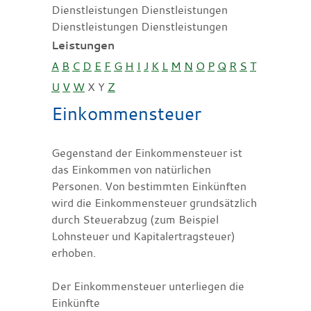
Dienstleistungen Dienstleistungen
Dienstleistungen Dienstleistungen
Leistungen
A
B
C
D
E
F
G
H
I
J
K
L
M
N
O
P
Q
R
S
T
U
V
W
X
Y
Z
Einkommensteuer
Gegenstand der Einkommensteuer ist
das Einkommen von natürlichen
Personen. Von bestimmten Einkünften
wird die Einkommensteuer grundsätzlich
durch Steuerabzug (zum Beispiel
Lohnsteuer und Kapitalertragsteuer)
erhoben.
Der Einkommensteuer unterliegen die
Einkünfte