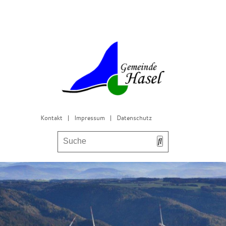
Kontakt
|
Impressum
|
Datenschutz
Bürgerservice & Gemeinderat
Leben in Hasel