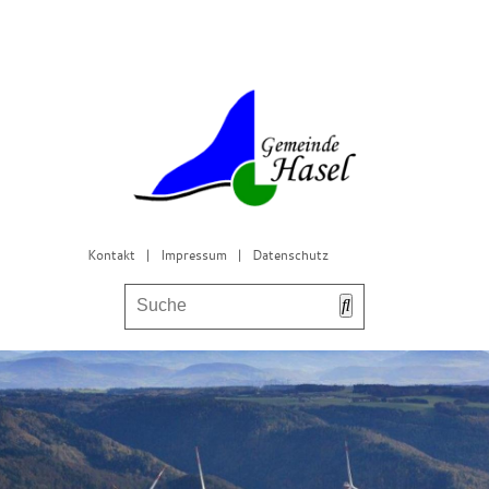
Kontakt
|
Impressum
|
Datenschutz
Bürgerservice & Gemeinderat
Leben in Hasel