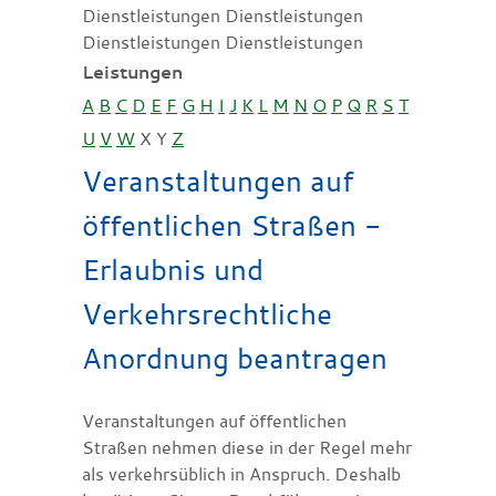
Dienstleistungen Dienstleistungen
Dienstleistungen Dienstleistungen
Leistungen
A
B
C
D
E
F
G
H
I
J
K
L
M
N
O
P
Q
R
S
T
U
V
W
X
Y
Z
Veranstaltungen auf
öffentlichen Straßen -
Erlaubnis und
Verkehrsrechtliche
Anordnung beantragen
Veranstaltungen auf öffentlichen
Straßen nehmen diese in der Regel mehr
als verkehrsüblich in Anspruch. Deshalb