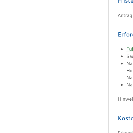
Frist
Antrag
Erfor
Fü
Sa
Na
Hi
Nac
Na
Hinwei
Kost
Erkund