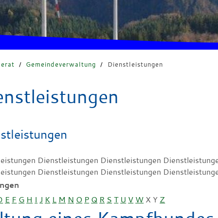
erat
/
Gemeindeverwaltung
/
Dienstleistungen
enstleistungen
stleistungen
leistungen Dienstleistungen Dienstleistungen Dienstleistung
leistungen Dienstleistungen Dienstleistungen Dienstleistung
ungen
D
E
F
G
H
I
J
K
L
M
N
O
P
Q
R
S
T
U
V
W
X
Y
Z