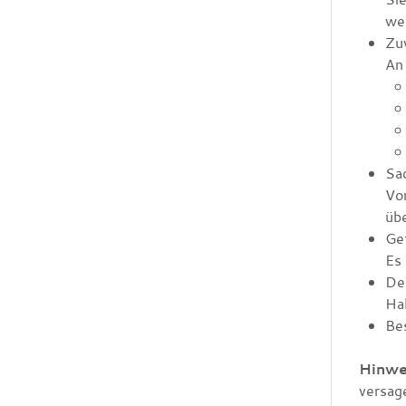
we
Zuv
A
n
Sa
Vo
übe
Ge
Es
De
Hal
Be
Hinwe
versag