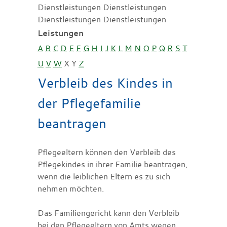
Dienstleistungen Dienstleistungen
Dienstleistungen Dienstleistungen
Leistungen
A
B
C
D
E
F
G
H
I
J
K
L
M
N
O
P
Q
R
S
T
U
V
W
X
Y
Z
Verbleib des Kindes in
der Pflegefamilie
beantragen
Pflegeeltern können den Verbleib des
Pflegekindes in ihrer Familie beantragen,
wenn die leiblichen Eltern es zu sich
nehmen möchten.
Das Familiengericht kann den Verbleib
bei den Pflegeeltern von Amts wegen