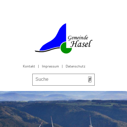
Kontakt
|
Impressum
|
Datenschutz
Bürgerservice & Gemeinderat
Leben in Hasel