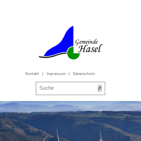
Kontakt
|
Impressum
|
Datenschutz
Bürgerservice & Gemeinderat
Leben in Hasel