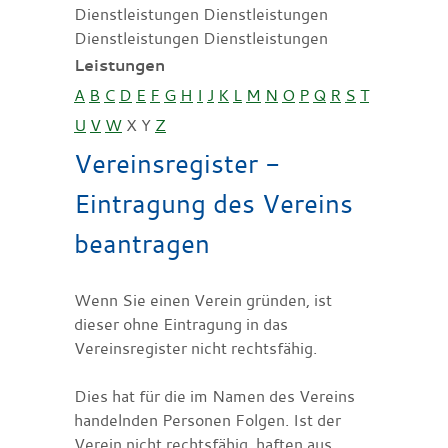
Dienstleistungen Dienstleistungen
Dienstleistungen Dienstleistungen
Leistungen
A
B
C
D
E
F
G
H
I
J
K
L
M
N
O
P
Q
R
S
T
U
V
W
X
Y
Z
Vereinsregister -
Eintragung des Vereins
beantragen
Wenn Sie einen Verein gründen, ist
dieser ohne Eintragung in das
Vereinsregister nicht rechtsfähig.
Dies hat für die im Namen des Vereins
handelnden Personen Folgen. Ist der
Verein nicht rechtsfähig, haften aus