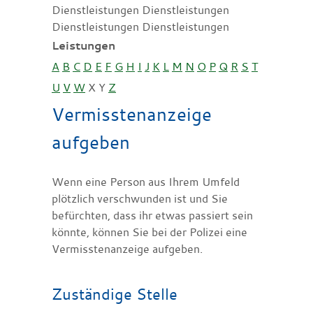
Dienstleistungen Dienstleistungen
Dienstleistungen Dienstleistungen
Leistungen
A
B
C
D
E
F
G
H
I
J
K
L
M
N
O
P
Q
R
S
T
U
V
W
X
Y
Z
Vermisstenanzeige
aufgeben
Wenn eine Person aus Ihrem Umfeld
plötzlich verschwunden ist und Sie
befürchten, dass ihr etwas passiert sein
könnte, können Sie bei der Polizei eine
Vermisstenanzeige aufgeben.
Zuständige Stelle