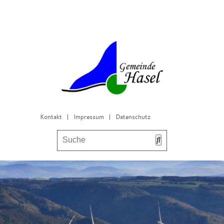
Kontakt
|
Impressum
|
Datenschutz
Bürgerservice & Gemeinderat
Leben in Hasel