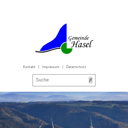
Kontakt
|
Impressum
|
Datenschutz
Bürgerservice & Gemeinderat
Leben in Hasel