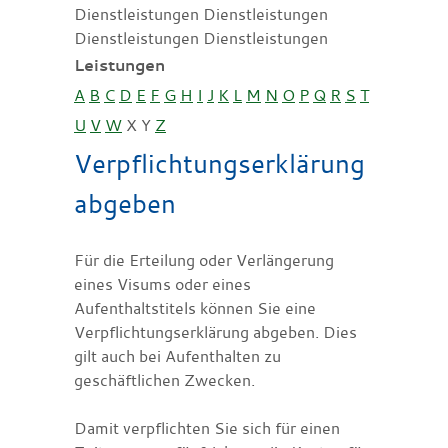
Dienstleistungen Dienstleistungen
Dienstleistungen Dienstleistungen
Leistungen
A
B
C
D
E
F
G
H
I
J
K
L
M
N
O
P
Q
R
S
T
U
V
W
X
Y
Z
Verpflichtungserklärung
abgeben
Für die Erteilung oder Verlängerung
eines Visums oder eines
Aufenthaltstitels können Sie eine
Verpflichtungserklärung abgeben.
Dies
gilt auch bei Aufenthalten zu
geschäftlichen Zwecken.
Damit verpflichten Sie sich für einen