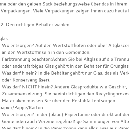
nne oder den gelben Sack beziehungsweise über das in Ihre
 Verpackungen. Viele Verpackungen zeigen Ihnen dazu heute b
 2: Den richtigen Behälter wählen
glas:
Wo entsorgen? Auf den Wertstoffhöfen oder über Altglascon
an den Wertstoffinseln in den Gemeinden.
Farbtrennung beachten:Achten Sie bei Altglas auf die Trenn
oder andersfarbiges Glas gehört in den Behälter für Grünglas
Was darf hinein? In die Behälter gehört nur Glas, das als Ve
oder Konservengläser).
Was darf NICHT hinein? Andere Glasprodukte
wie Geschirr,
Zusammensetzung. Sie beeinträchtigen den Recyclingprozes
Materialien müssen Sie über den Restabfall entsorgen..
papier/Pappe/Karton:
Wo entsorgen? In der (blaue) Papiertonne oder direkt auf de
Gemeinden auch Vereine regelmäßige Sammlungen von Altp
Was darf hinein? In die Papiertonne kann alles, was aus Pap