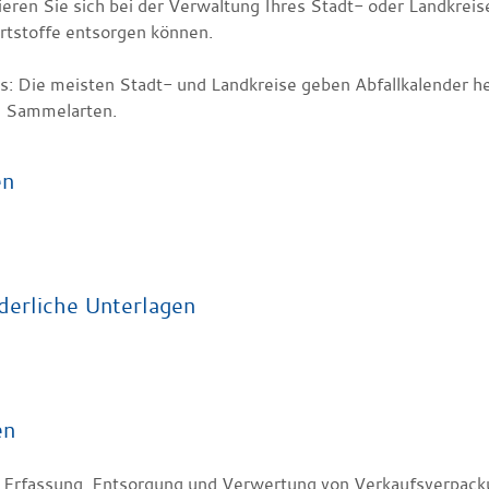
ieren Sie sich bei der Verwaltung Ihres Stadt- oder Landkrei
rtstoffe entsorgen können.
s: Die meisten Stadt- und Landkreise geben Abfallkalender he
e Sammelarten.
en
derliche Unterlagen
en
e Erfassung, Entsorgung und Verwertung von Verkaufsverpack