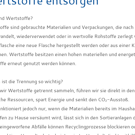
rtstoffe entsorgen
nd Wertstoffe?
offe sind gebrauchte Materialien und Verpackungen, die nac
ndelt, wiederverwendet oder in wertvolle Rohstoffe zerlegt 
kflasche eine neue Flasche hergestellt werden oder aus eine
hen. Wertstoffe besitzen einen hohen materiellen und energet
ffe erneut genutzt werden können.
ist die Trennung so wichtig?
ir Wertstoffe getrennt sammeln, führen wir sie direkt in den
iche Ressourcen, spart Energie und senkt den CO₂-Ausstoß.
nktioniert jedoch nur, wenn die Materialien bereits im Haush
fen zu Hause versäumt wird, lässt sich in den Sortieranlagen
 eingeworfene Abfälle können Recyclingprozesse blockieren o