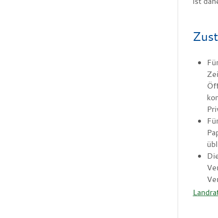
ist dah
Zust
Für
Zei
Öff
kom
Pri
Fü
Pap
üb
Die
Ver
Ver
Landra