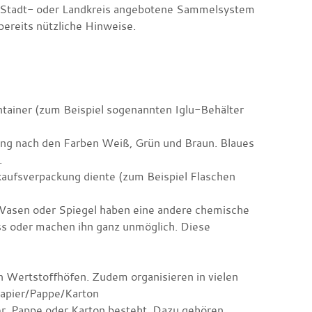
m Stadt- oder Landkreis angebotene Sammelsystem
ereits nützliche Hinweise.
tainer (zum Beispiel sogenannten Iglu-Behälter
ung nach den Farben Weiß, Grün und Braun. Blaues
.
rkaufsverpackung diente (zum Beispiel Flaschen
 Vasen oder Spiegel
haben eine andere chemische
s oder machen ihn ganz unmöglich. Diese
n Wertstoffhöfen. Zudem organisieren in vielen
apier/Pappe/Karton
ier, Pappe oder Karton besteht. Dazu gehören