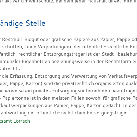
er aktiver Umweltschutz, bei dem jeder Haushalt direkt mithilf
ändige Stelle
 Restmüll, Biogut oder grafische Papiere aus Papier, Pappe o
tschriften, keine Verpackungen): der öffentlich-rechtliche En
entlich-rechtlicher Entsorgungsträger ist der Stadt- beziehu
munaler Eigenbetrieb beziehungsweise in der Rechtsform eine
vatrechts.
r die Erfassung, Entsorgung und Verwertung von Verkaufsver
ier, Pappe, Karton) sind die privatrechtlich organisierten du
licherweise ein privates Entsorgungsunternehmen beauftrage
 Papiertonne ist in den meisten Fällen sowohl für grafische Pa
kaufsverpackungen aus Papier, Pappe, Karton gedacht. In der M
antwortung der öffentlich-rechtlichen Entsorgungsträger.
tsamt Lörrach