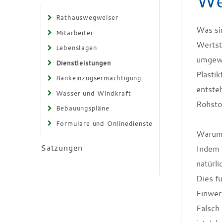
We
Rathauswegweiser
Was si
Mitarbeiter
Wertst
Lebenslagen
umgewa
Dienstleistungen
Plasti
Bankeinzugsermächtigung
entste
Wasser und Windkraft
Rohsto
Bebauungspläne
Formulare und Onlinedienste
Warum 
Satzungen
Indem w
natürl
Dies fu
Einwer
Falsch