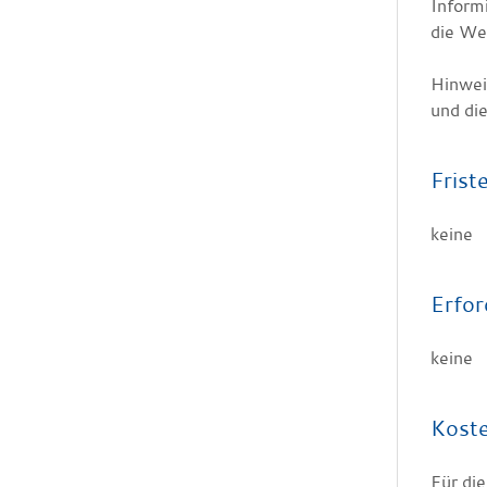
Inform
die We
Hinwei
und di
Frist
keine
Erfor
keine
Kost
Für di