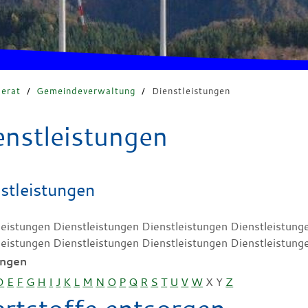
erat
/
Gemeindeverwaltung
/
Dienstleistungen
enstleistungen
stleistungen
leistungen Dienstleistungen Dienstleistungen Dienstleistung
leistungen Dienstleistungen Dienstleistungen Dienstleistung
ungen
D
E
F
G
H
I
J
K
L
M
N
O
P
Q
R
S
T
U
V
W
X
Y
Z