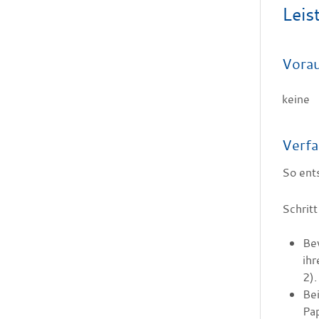
Leis
Vora
keine
Verfa
So ents
Schritt
Bev
ihr
2).
Bei
Pap