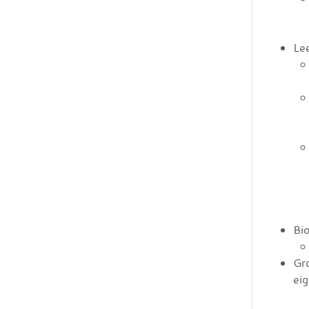
Le
Bio
Gro
eig