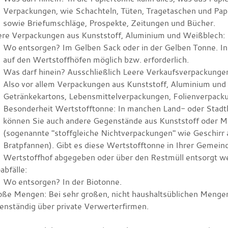
Verpackungen, wie Schachteln, Tüten, Tragetaschen und Pa
sowie Briefumschläge, Prospekte, Zeitungen und Bücher.
ere Verpackungen aus Kunststoff, Aluminium und Weißblech:
Wo entsorgen? Im Gelben Sack oder in der Gelben Tonne. In 
auf den Wertstoffhöfen möglich bzw. erforderlich.
Was darf hinein? Ausschließlich Leere Verkaufsverpackungen,
Also vor allem Verpackungen aus Kunststoff, Aluminium un
Getränkekartons, Lebensmittelverpackungen, Folienverpack
Besonderheit Wertstofftonne: In manchen Land- oder Stadtkr
können Sie auch andere Gegenstände aus Kunststoff oder Me
(sogenannte "stoffgleiche Nichtverpackungen"
wie Geschirr 
Bratpfannen
). Gibt es diese Wertstofftonne in Ihrer Gemein
Wertstoffhof abgegeben oder über den Restmüll entsorgt w
abfälle:
Wo entsorgen? In der Biotonne.
ße Mengen: Bei sehr großen, nicht haushaltsüblichen Mengen
enständig über private Verwerterfirmen.