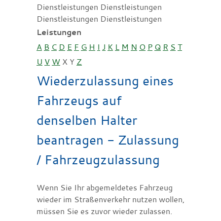
Dienstleistungen Dienstleistungen
Dienstleistungen Dienstleistungen
Leistungen
A
B
C
D
E
F
G
H
I
J
K
L
M
N
O
P
Q
R
S
T
U
V
W
X
Y
Z
Wiederzulassung eines
Fahrzeugs auf
denselben Halter
beantragen - Zulassung
/ Fahrzeugzulassung
Wenn Sie Ihr abgemeldetes Fahrzeug
wieder im Straßenverkehr nutzen wollen,
müssen Sie es zuvor wieder zulassen.