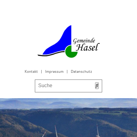
Kontakt
|
Impressum
|
Datenschutz
Bürgerservice & Gemeinderat
Leben in Hasel